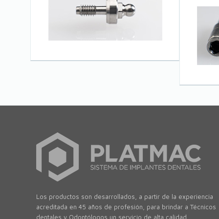
Los productos son desarrollados, a partir de la experiencia
acreditada en 45 años de profesión, para brindar a Técnicos
dentales y Odontólogos un servicio de alta calidad.