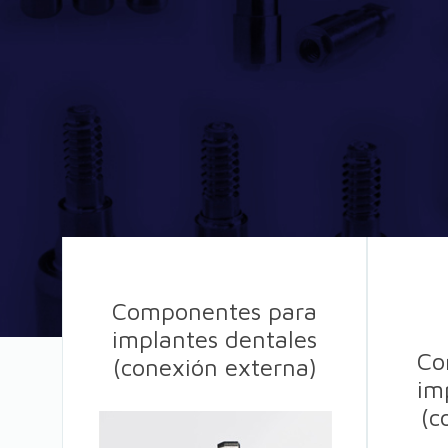
Componentes para
implantes dentales
Co
(conexión externa)
im
(c