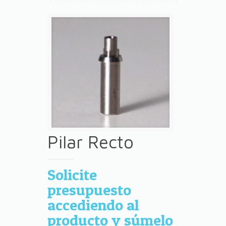
Pilar Recto
Solicite
presupuesto
accediendo al
producto y súmelo